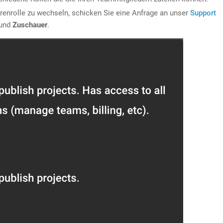
renrolle zu wechseln, schicken Sie eine Anfrage an unser
Support
und
Zuschauer
.