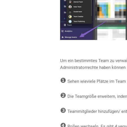
Um ein bestimmtes Team zu verwalt
Administratorrechte haben können 
❶
Sehen wieviele Plätze im Team b
❷
Die Teamgröße erweitern, indem
❸
Teammitglieder hinzufügen/ en
❹
Rollen wechseln. Es gibt 4 vers