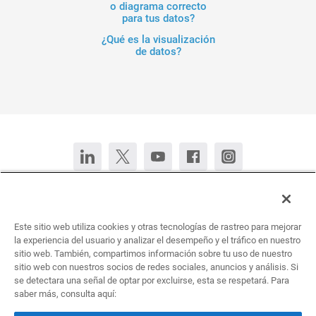
o diagrama correcto
para tus datos?
¿Qué es la visualización
de datos?
Contacta con nosotros
Chatear ahora
Este sitio web utiliza cookies y otras tecnologías de rastreo para mejorar
Deutsch
English (United States)
Français
Português
la experiencia del usuario y analizar el desempeño y el tráfico en nuestro
sitio web. También, compartimos información sobre tu uso de nuestro
sitio web con nuestros socios de redes sociales, anuncios y análisis. Si
Todos los derechos reservados © 2026 Infogram.
se detectara una señal de optar por excluirse, esta se respetará. Para
Condiciones
&
Privacidad
saber más, consulta aquí:
Infogram e Infogr.am son marcas registradas de Prezi, Inc.s