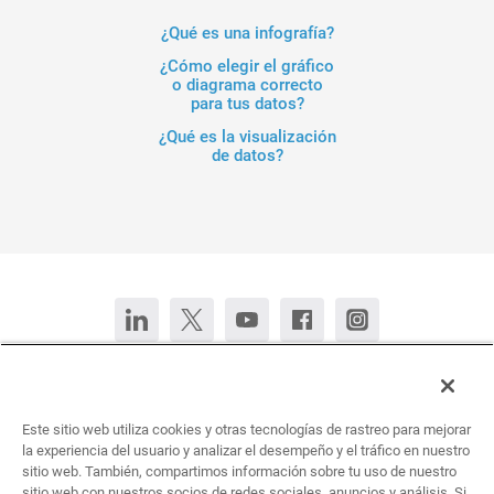
¿Qué es una infografía?
¿Cómo elegir el gráfico
o diagrama correcto
para tus datos?
¿Qué es la visualización
de datos?
Contacta con nosotros
Chatear ahora
Este sitio web utiliza cookies y otras tecnologías de rastreo para mejorar
Deutsch
English (United States)
Français
Português
la experiencia del usuario y analizar el desempeño y el tráfico en nuestro
sitio web. También, compartimos información sobre tu uso de nuestro
sitio web con nuestros socios de redes sociales, anuncios y análisis. Si