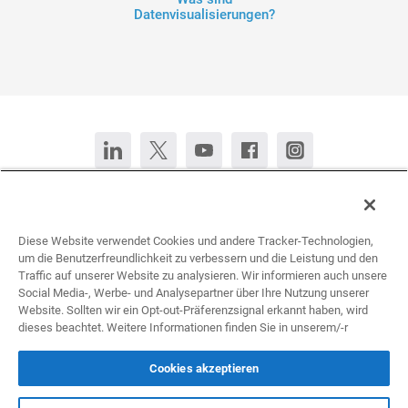
Datenvisualisierungen?
Kontaktieren Sie uns
Jetzt chatten
Diese Website verwendet Cookies und andere Tracker-Technologien,
English (United States)
Español
Français
Português
um die Benutzerfreundlichkeit zu verbessern und die Leistung und den
Traffic auf unserer Website zu analysieren. Wir informieren auch unsere
Social Media-, Werbe- und Analysepartner über Ihre Nutzung unserer
All rights reserved © 2026 Infogram.
Website. Sollten wir ein Opt-out-Präferenzsignal erkannt haben, wird
Nutzungsbedingungen
&
Datenschutz
dieses beachtet. Weitere Informationen finden Sie in unserem/-r
Infogram und Infogr.am sind eingetragene Markenzeichen der Prezi Inc.s
Cookies akzeptieren