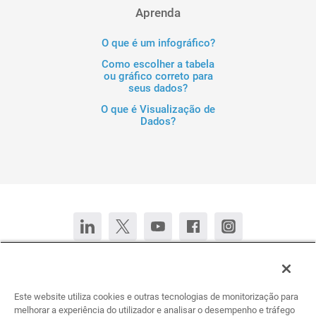
Aprenda
O que é um infográfico?
Como escolher a tabela
ou gráfico correto para
seus dados?
O que é Visualização de
Dados?
Fale conosco
Converse agora
Este website utiliza cookies e outras tecnologias de monitorização para
Deutsch
English (United States)
Español
Français
melhorar a experiência do utilizador e analisar o desempenho e tráfego