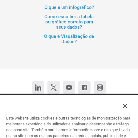
O que é um infográfico?
Como escolher a tabela
ou gráfico correto para
seus dados?
O que é Visualização de
Dados?
Fale conosco
Converse agora
Este website utiliza cookies e outras tecnologias de monitorização para
Deutsch
English (United States)
Español
Français
melhorar a experiência do utilizador e analisar o desempenho e tráfego
do nosso site. Também partilhamos informação sobre o uso que faz do
nosso site com os nossos parceiros das redes sociais, publicidade e