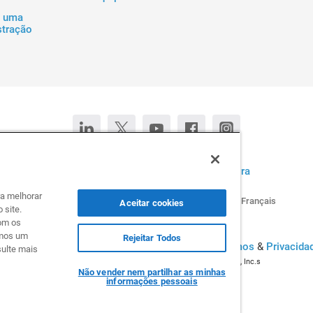
 uma
tração
Fale conosco
Converse agora
ra melhorar
Deutsch
English (United States)
Español
Français
Aceitar cookies
 site.
om os
rmos um
Rejeitar Todos
odos os direitos reservados. © 2026 Infogram.
Termos
&
Privacida
sulte mais
Infogram e Infogr.am são marcas registradas da Prezi, Inc.s
Não vender nem partilhar as minhas
informações pessoais