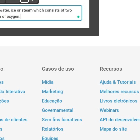
to
Casos de uso
Recursos
os
Mídia
Ajuda & Tutoriais
o Interativo
Marketing
Melhores recursos
ções
Educação
Livros eletrônicos
Governamental
Webinars
as de clientes
Sem fins lucrativos
API do desenvolve
s
Relatórios
Mapa do site
os
Equipes