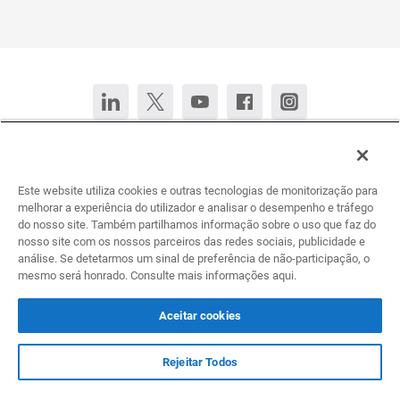
Fale conosco
Converse agora
Este website utiliza cookies e outras tecnologias de monitorização para
Deutsch
English (United States)
Español
Français
melhorar a experiência do utilizador e analisar o desempenho e tráfego
do nosso site. Também partilhamos informação sobre o uso que faz do
nosso site com os nossos parceiros das redes sociais, publicidade e
Todos os direitos reservados. © 2026 Infogram.
análise. Se detetarmos um sinal de preferência de não-participação, o
Termos
&
Privacidade
mesmo será honrado. Consulte mais informações aqui.
Infogram e Infogr.am são marcas registradas da Prezi, Inc.s
Aceitar cookies
Rejeitar Todos
Central de ajuda Infogram