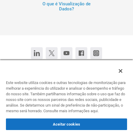
O que é Visualização de
Dados?
Fale conosco
Converse agora
Este website utiliza cookies e outras tecnologias de monitorização para
Deutsch
English (United States)
Español
Français
melhorar a experiência do utilizador e analisar o desempenho e tráfego
do nosso site. Também partilhamos informação sobre o uso que faz do
nosso site com os nossos parceiros das redes sociais, publicidade e
Todos os direitos reservados. © 2026 Infogram.
análise. Se detetarmos um sinal de preferência de não-participação, o
Termos
&
Privacidade
mesmo será honrado. Consulte mais informações aqui.
Infogram e Infogr.am são marcas registradas da Prezi, Inc.s
Aceitar cookies