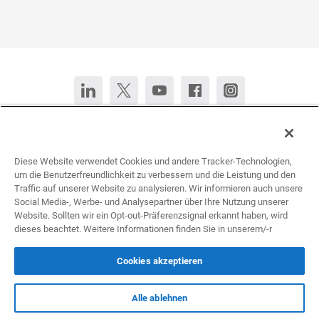
Kontaktieren Sie uns
Jetzt chatten
Diese Website verwendet Cookies und andere Tracker-Technologien,
English (United States)
Español
Français
Português
um die Benutzerfreundlichkeit zu verbessern und die Leistung und den
Traffic auf unserer Website zu analysieren. Wir informieren auch unsere
Social Media-, Werbe- und Analysepartner über Ihre Nutzung unserer
All rights reserved © 2026 Infogram.
Website. Sollten wir ein Opt-out-Präferenzsignal erkannt haben, wird
Nutzungsbedingungen
&
Datenschutz
dieses beachtet. Weitere Informationen finden Sie in unserem/-r
Infogram und Infogr.am sind eingetragene Markenzeichen der Prezi Inc.s
Cookies akzeptieren
Alle ablehnen
Infogram Support Centre